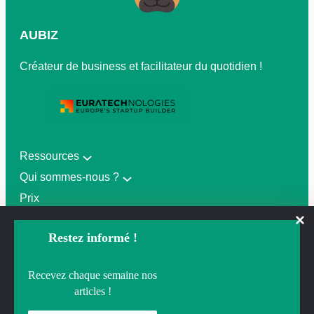
AUBIZ
Créateur de business et facilitateur du quotidien !
Ressources
Qui sommes-nous ?
Prix
Gérer mon abonnement
Restez informé !
Gérer le consentement
Recevez chaque semaine nos
CGV
Pour offrir les meilleures expériences, nous utilisons des technologies
articles !
Politique de confidentialité
telles que les cookies pour stocker et/ou accéder aux informations des
appareils. Le fait de consentir à ces technologies nous permettra de