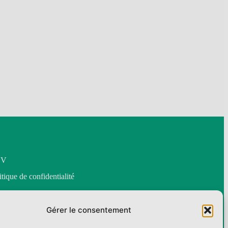
GV
itique de confidentialité
ntact
Gérer le consentement
o@aubiz.fr