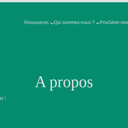
Ressources
Qui sommes-nous ?
Prix
Gérer mo
out
A propos
in !