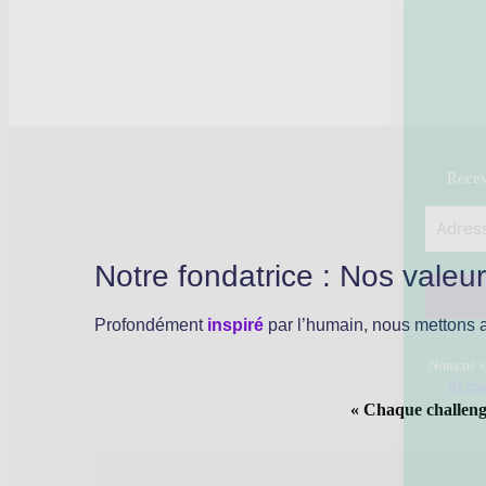
Nous ne 
de con
Notre fondatrice : Nos valeu
Profondément
inspiré
par l’humain, nous mettons 
« Chaque challenge