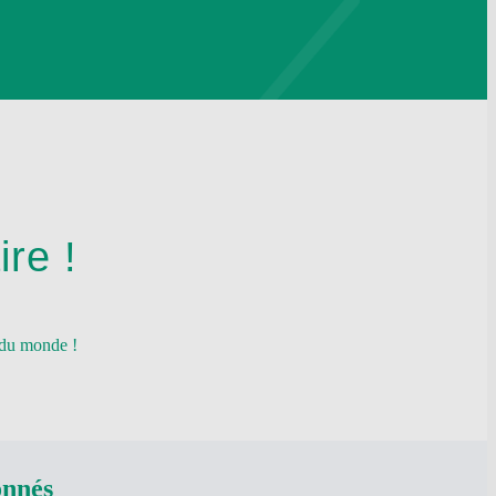
re !
 du monde !
onnés