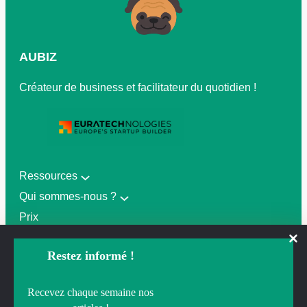
AUBIZ
Créateur de business et facilitateur du quotidien !
Ressources
Qui sommes-nous ?
Prix
Gérer mon abonnement
Restez informé !
Gérer le consentement
Recevez chaque semaine nos
CGV
Pour offrir les meilleures expériences, nous utilisons des technologies