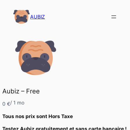
AUBIZ
Aubiz – Free
/ 1 mo
N
0 €
o
Tous nos prix sont Hors Taxe
w
Testez Aubiz gratuitement et sans carte bancaire !