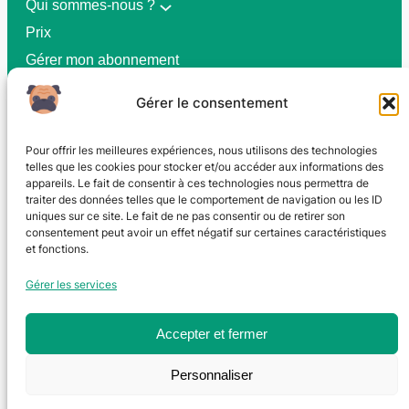
Qui sommes-nous ?
Prix
Gérer mon abonnement
Gérer le consentement
CGV
Pour offrir les meilleures expériences, nous utilisons des technologies
Politique de confidentialité
telles que les cookies pour stocker et/ou accéder aux informations des
appareils. Le fait de consentir à ces technologies nous permettra de
traiter des données telles que le comportement de navigation ou les ID
Contact
uniques sur ce site. Le fait de ne pas consentir ou de retirer son
consentement peut avoir un effet négatif sur certaines caractéristiques
bizo@aubiz.fr
et fonctions.
Gérer les services
EuraTechnologies Blanchemaille
, 87 Rue du Fontenoy,
59100 Roubaix
Accepter et fermer
Personnaliser
©Copyright by Aubiz Team